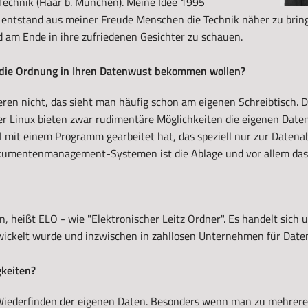
 Technik (Haar b. München). Meine Idee 1995
entstand aus meiner Freude Menschen die Technik näher zu bring
 am Ende in ihre zufriedenen Gesichter zu schauen.
 die Ordnung in Ihren Datenwust bekommen wollen?
en nicht, das sieht man häufig schon am eigenen Schreibtisch. D
 Linux bieten zwar rudimentäre Möglichkeiten die eigenen Date
al mit einem Programm gearbeitet hat, das speziell nur zur Datena
okumentenmanagement-Systemen ist die Ablage und vor allem das
, heißt ELO - wie "Elektronischer Leitz Ordner". Es handelt sich 
wickelt wurde und inzwischen in zahllosen Unternehmen für Date
gkeiten?
 Wiederfinden der eigenen Daten. Besonders wenn man zu mehreren 