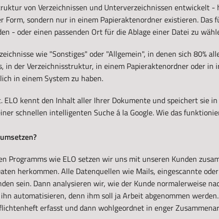
truktur von Verzeichnissen und Unterverzeichnissen entwickelt - h
ler Form, sondern nur in einem Papieraktenordner existieren. Das 
den - oder einen passenden Ort für die Ablage einer Datei zu wähl
rzeichnisse wie "Sonstiges" oder "Allgemein", in denen sich 80% a
s, in der Verzeichnisstruktur, in einem Papieraktenordner oder i
tlich in einem System zu haben.
t. ELO kennt den Inhalt aller Ihrer Dokumente und speichert sie i
iner schnellen intelligenten Suche á la Google. Wie das funktionie
“ umsetzen?
chen Programms wie ELO setzen wir uns mit unseren Kunden zusa
aten herkommen. Alle Datenquellen wie Mails, eingescannte oder 
finden sein. Dann analysieren wir, wie der Kunde normalerweise n
 ihn automatisieren, denn ihm soll ja Arbeit abgenommen werden. D
flichtenheft erfasst und dann wohlgeordnet in enger Zusammenarb