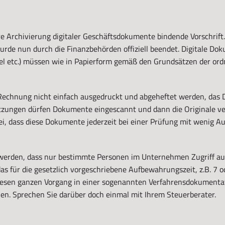
here Archivierung digitaler Geschäftsdokumente bindende Vorschrift
wurde nun durch die Finanzbehörden offiziell beendet. Digitale D
hsel etc.) müssen wie in Papierform gemäß den Grundsätzen der 
 Rechnung nicht einfach ausgedruckt und abgeheftet werden, das D
tzungen dürfen Dokumente eingescannt und dann die Originale ve
ei, dass diese Dokumente jederzeit bei einer Prüfung mit wenig A
erden, dass nur bestimmte Personen im Unternehmen Zugriff auf 
s für die gesetzlich vorgeschriebene Aufbewahrungszeit, z.B. 7 o
esen ganzen Vorgang in einer sogenannten Verfahrensdokumentat
en. Sprechen Sie darüber doch einmal mit Ihrem Steuerberater.