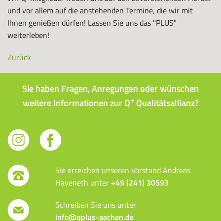
und vor allem auf die anstehenden Termine, die wir mit
Ihnen genießen dürfen! Lassen Sie uns das "PLUS"
weiterleben!
Zurück
Sie haben Fragen, Anregungen oder wünschen
+
weitere Informationen zur Q
Qualitätsallianz?
Sie erreichen unseren Vorstand Andreas
Haveneth unter
+49 (241) 30593
Schreiben Sie uns unter
info@qplus-aachen.de