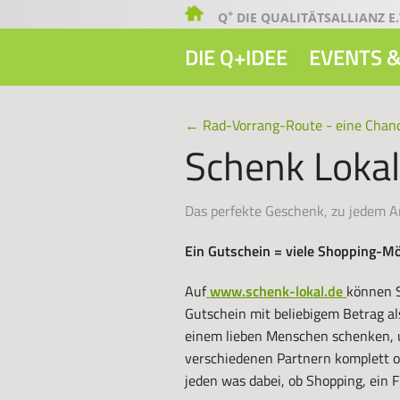
+
Q
DIE QUALITÄTSALLIANZ E.
DIE Q+IDEE
EVENTS &
←
Rad-Vorrang-Route - eine Chanc
Schenk Lokal
Das perfekte Geschenk, zu jedem A
Ein Gutschein = viele Shopping-Mö
Auf
www.schenk-lokal.de
können S
Gutschein mit beliebigem Betrag al
einem lieben Menschen schenken, u
verschiedenen Partnern komplett ode
jeden was dabei, ob Shopping, ein 