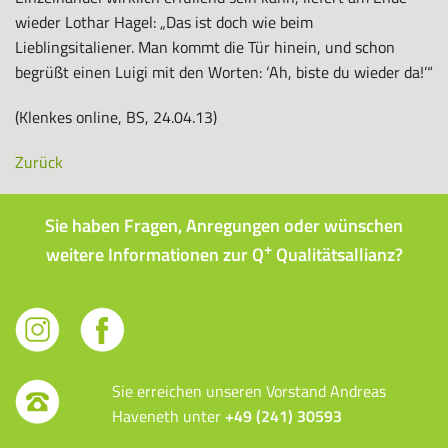
wieder Lothar Hagel: „Das ist doch wie beim
Lieblingsitaliener. Man kommt die Tür hinein, und schon
begrüßt einen Luigi mit den Worten: ‘Ah, biste du wieder da!’“
(Klenkes online, BS, 24.04.13)
Zurück
Sie haben Fragen, Anregungen oder wünschen
+
weitere Informationen zur Q
Qualitätsallianz?
Sie erreichen unseren Vorstand Andreas
Haveneth unter
+49 (241) 30593